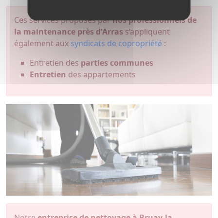
Ces services proposés par
nos professionnels de
la maintenance près d'Arras
s’appliquent
également aux
syndicats de copropriété
:
Entretien des
parties communes
Entretien
des appartements
Notre
entreprise de nettoyage à Bruay-la-