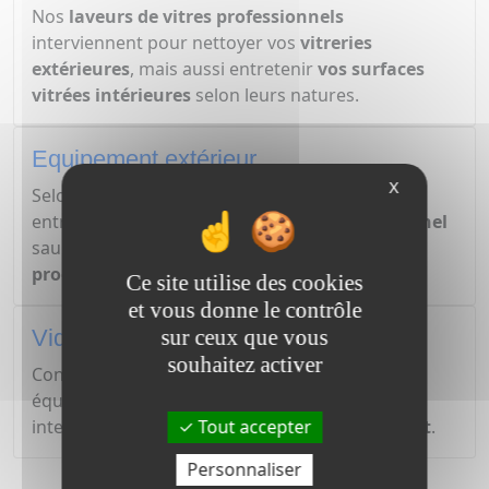
Nos
laveurs de vitres professionnels
interviennent pour nettoyer vos
vitreries
extérieures
, mais aussi entretenir
vos surfaces
vitrées
intérieures
selon leurs natures.
Equipement extérieur
X
Selon
la nature de votre dépendance
, son
entretien va différer : un
nettoyeur professionnel
saura
adapter son entretien
ainsi que
les
produit
s utilisés.
Ce site utilise des cookies
et vous donne le contrôle
sur ceux que vous
Vide-maison
souhaitez activer
Confiez la tâche de
vider votre maison
à notre
équipe de débarrasseurs professionnels : nous
Tout accepter
intervenons
rapidement
après un
devis gratuit
.
Personnaliser