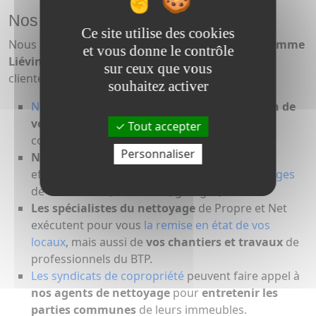
Nos différents services
Ce site utilise des cookies
Nous intervenons dans de
nombreux secteurs comme
et vous donne le contrôle
Liévin, Arras, Lens, Béthune,
pour tous types de
sur ceux que vous
clientèle :
souhaitez activer
Nos laveurs de vitres
s’occupent de
l’entretien de
vos vitreries et volets
de bureaux ou de
Tout accepter
commerce.
Personnaliser
Notre service de nettoyage
intervient pour
effectuer le
nettoyage des enseignes et bardages
de commerces, industries, garages, etc.
Les spécialistes du nettoyage
de Propre et Net
exécutent pour vous
la remise en état de vos
locaux
, mais aussi de
vos chantiers et travaux
de
professionnels du BTP.
Les syndicats de copropriété
peuvent faire appel à
nos agents de nettoyage
pour
entretenir les
parties communes
de leurs immeubles.