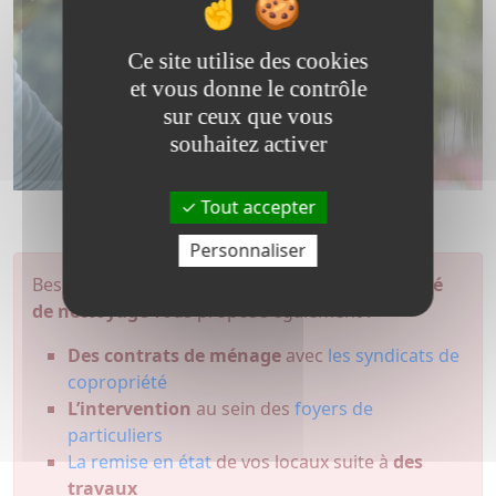
Ce site utilise des cookies
et vous donne le contrôle
sur ceux que vous
souhaitez activer
Tout accepter
Personnaliser
Besoin d’un autre type de service ?
Notre société
de nettoyage
vous propose également :
Des contrats de ménage
avec
les syndicats de
copropriété
L’intervention
au sein des
foyers de
particuliers
La remise en état
de vos locaux suite à
des
travaux